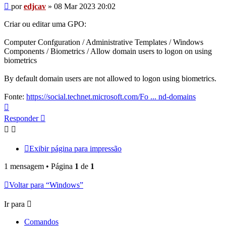
Mensagem
por
edjcav
»
08 Mar 2023 20:02
Criar ou editar uma GPO:
Computer Confguration / Administrative Templates / Windows
Components / Biometrics / Allow domain users to logon on using
biometrics
By default domain users are not allowed to logon using biometrics.
Fonte:
https://social.technet.microsoft.com/Fo ... nd-domains
Voltar
ao
Responder
topo
Exibir página para impressão
1 mensagem • Página
1
de
1
Voltar para “Windows”
Ir para
Comandos