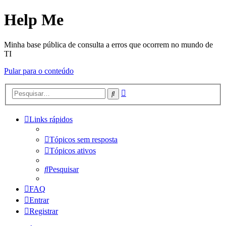
Help Me
Minha base pública de consulta a erros que ocorrem no mundo de
TI
Pular para o conteúdo
Pesquisa
Pesquisar
avançada
Links rápidos
Tópicos sem resposta
Tópicos ativos
Pesquisar
FAQ
Entrar
Registrar