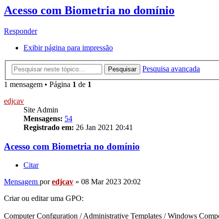
Acesso com Biometria no domínio
Responder
Exibir página para impressão
Pesquisa avançada
Pesquisar
1 mensagem • Página
1
de
1
edjcav
Site Admin
Mensagens:
54
Registrado em:
26 Jan 2021 20:41
Acesso com Biometria no domínio
Citar
Mensagem
por
edjcav
»
08 Mar 2023 20:02
Criar ou editar uma GPO:
Computer Confguration / Administrative Templates / Windows Compone