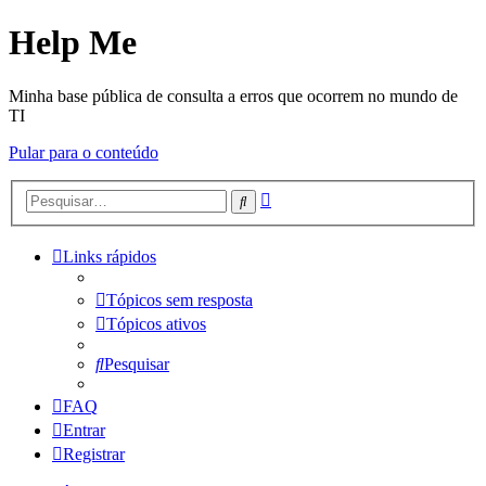
Help Me
Minha base pública de consulta a erros que ocorrem no mundo de
TI
Pular para o conteúdo
Pesquisa
Pesquisar
avançada
Links rápidos
Tópicos sem resposta
Tópicos ativos
Pesquisar
FAQ
Entrar
Registrar