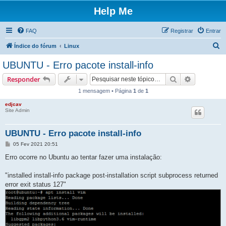
Help Me
FAQ
Registrar
Entrar
P
Índice do fórum
Linux
e
UBUNTU - Erro pacote install-info
s
Pesquisar
Pesquisa 
Responder
q
1 mensagem • Página
1
de
1
u
edjcav
i
Site Admin
s
a
UBUNTU - Erro pacote install-info
r
M
05 Fev 2021 20:51
e
n
Erro ocorre no Ubuntu ao tentar fazer uma instalação:
s
a
g
"installed install-info package post-installation script subprocess returned
e
error exit status 127"
m