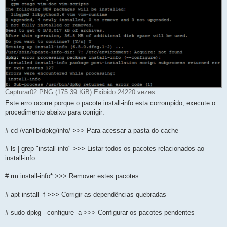
Capturar02.PNG (175.39 KiB) Exibido 24220 vezes
Este erro ocorre porque o pacote install-info esta corrompido, execute o
procedimento abaixo para corrigir:
# cd /var/lib/dpkg/info/ >>> Para acessar a pasta do cache
# ls | grep "install-info" >>> Listar todos os pacotes relacionados ao
install-info
# rm install-info* >>> Remover estes pacotes
# apt install -f >>> Corrigir as dependências quebradas
# sudo dpkg --configure -a >>> Configurar os pacotes pendentes