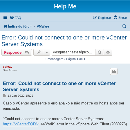
Help Me
FAQ
Registrar
Entrar
P
Índice do fórum
VMWare
e
Error: Could not connect to one or more vCenter
s
Server Systems
q
Pesquisar
Pesquisa 
Responder
u
1 mensagem • Página
1
de
1
i
edjcav
s
Site Admin
a
r
Error: Could not connect to one or more vCenter
Server Systems
M
13 Jan 2022 15:26
e
n
Caso o vCenter apresente o erro abaixo e não mostre os hosts após ser
s
reiniciada:
a
g
e
"Could not connect to one or more vCenter Server Systems:
m
https://vCenterFQDN
: 443/sdk" error in the vSphere Web Client (2050273)