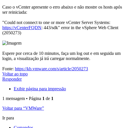
Caso o vCenter apresente o erro abaixo e não mostre os hosts após
ser reiniciada:
"Could not connect to one or more vCenter Server Systems:
https://vCenterFQDN
: 443/sdk" error in the vSphere Web Client
(2050273)
Espere por cerca de 10 minutos, faça um log out e em seguida um
login, a visualização já irá carregar normalmente.
Fonte:
https://kb.vmware.com/s/article/2050273
Voltar ao topo
Responder
Exibir página para impressão
1 mensagem • Página
1
de
1
Voltar para “VMWare”
Ir para
Comandos