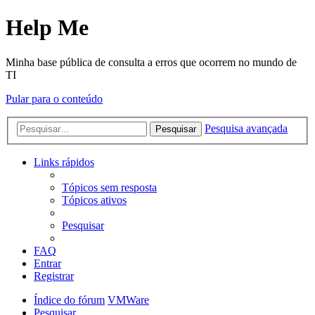
Help Me
Minha base pública de consulta a erros que ocorrem no mundo de
TI
Pular para o conteúdo
Pesquisa avançada
Pesquisar
Links rápidos
Tópicos sem resposta
Tópicos ativos
Pesquisar
FAQ
Entrar
Registrar
Índice do fórum
VMWare
Pesquisar