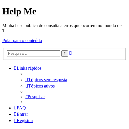
Help Me
Minha base pública de consulta a erros que ocorrem no mundo de
TI
Pular para o conteúdo
Pesquisa
Pesquisar
avançada
Links rápidos
Tópicos sem resposta
Tópicos ativos
Pesquisar
FAQ
Entrar
Registrar