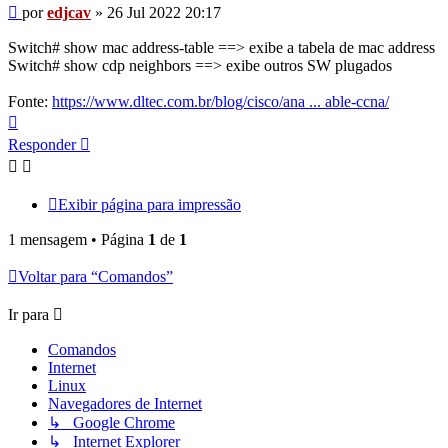
Mensagem
por
edjcav
»
26 Jul 2022 20:17
Switch# show mac address-table ==> exibe a tabela de mac address
Switch# show cdp neighbors ==> exibe outros SW plugados
Fonte:
https://www.dltec.com.br/blog/cisco/ana ... able-ccna/
Voltar
ao
Responder
topo
Exibir página para impressão
1 mensagem • Página
1
de
1
Voltar para “Comandos”
Ir para
Comandos
Internet
Linux
Navegadores de Internet
↳ Google Chrome
↳ Internet Explorer