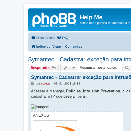
Help Me
Minha base pública de consulta a e
Links rápidos
FAQ
Índice do fórum
Comandos
Symantec - Cadastrar exceção para int
Responder
Symantec - Cadastrar exceção para intrus
M
por
edjcav
»
03 Mar 2023 18:33
e
n
Acessar a Manager,
Policies
,
Intrusion Prevention
, clic
s
cadastrar o IP que deseja liberar.
a
g
e
m
ANEXOS