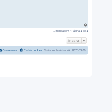
V
o
1 mensagem • Página
1
de
1
l
t
a
Ir para
r
a
o
Contate-nos
Excluir cookies
Todos os horários são
UTC-03:00
t
o
p
o