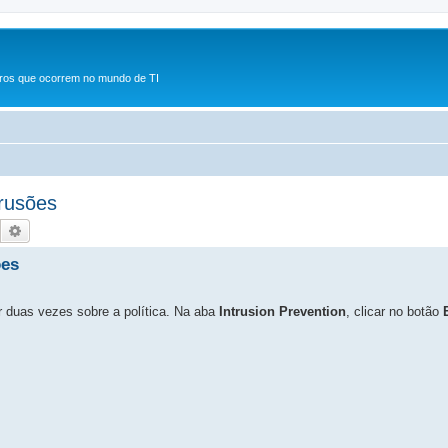
rros que ocorrem no mundo de TI
rusões
Pesquisar
Pesquisa avançada
ões
ar duas vezes sobre a política. Na aba
Intrusion Prevention
, clicar no botão