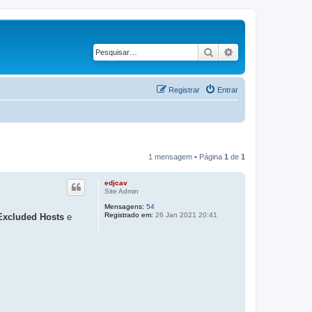
Pesquisar
Pesquisa avançad
Registrar
Entrar
1 mensagem • Página
1
de
1
edjcav
Site Admin
Mensagens:
54
Registrado em:
26 Jan 2021 20:41
Excluded Hosts
e