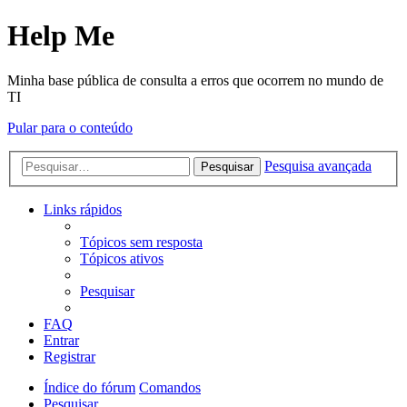
Help Me
Minha base pública de consulta a erros que ocorrem no mundo de
TI
Pular para o conteúdo
Pesquisa avançada
Pesquisar
Links rápidos
Tópicos sem resposta
Tópicos ativos
Pesquisar
FAQ
Entrar
Registrar
Índice do fórum
Comandos
Pesquisar