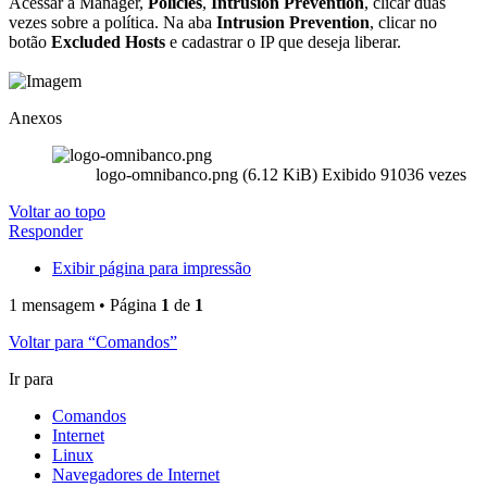
Acessar a Manager,
Policies
,
Intrusion Prevention
, clicar duas
vezes sobre a política. Na aba
Intrusion Prevention
, clicar no
botão
Excluded Hosts
e cadastrar o IP que deseja liberar.
Anexos
logo-omnibanco.png (6.12 KiB) Exibido 91036 vezes
Voltar ao topo
Responder
Exibir página para impressão
1 mensagem • Página
1
de
1
Voltar para “Comandos”
Ir para
Comandos
Internet
Linux
Navegadores de Internet