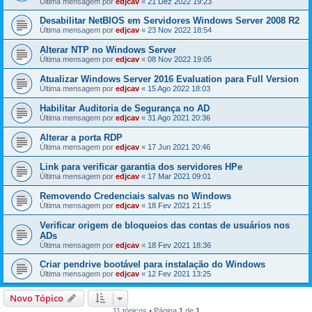
Última mensagem por
edjcav
«
21 Dez 2022 19:23
Desabilitar NetBIOS em Servidores Windows Server 2008 R2
Última mensagem por
edjcav
«
23 Nov 2022 18:54
Alterar NTP no Windows Server
Última mensagem por
edjcav
«
08 Nov 2022 19:05
Atualizar Windows Server 2016 Evaluation para Full Version
Última mensagem por
edjcav
«
15 Ago 2022 18:03
Habilitar Auditoria de Segurança no AD
Última mensagem por
edjcav
«
31 Ago 2021 20:36
Alterar a porta RDP
Última mensagem por
edjcav
«
17 Jun 2021 20:46
Link para verificar garantia dos servidores HPe
Última mensagem por
edjcav
«
17 Mar 2021 09:01
Removendo Credenciais salvas no Windows
Última mensagem por
edjcav
«
18 Fev 2021 21:15
Verificar origem de bloqueios das contas de usuários nos
ADs
Última mensagem por
edjcav
«
18 Fev 2021 18:36
Criar pendrive bootável para instalação do Windows
Última mensagem por
edjcav
«
12 Fev 2021 13:25
Novo Tópico
11 tópicos • Página
1
de
1