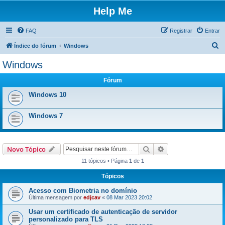
Help Me
FAQ
Registrar
Entrar
P
Índice do fórum
Windows
e
Windows
s
Fórum
q
u
Windows 10
i
Windows 7
s
a
r
Pesquisar
Pesquisa avançada
Novo Tópico
11 tópicos • Página
1
de
1
Tópicos
Acesso com Biometria no domínio
Última mensagem por
edjcav
«
08 Mar 2023 20:02
Usar um certificado de autenticação de servidor
personalizado para TLS