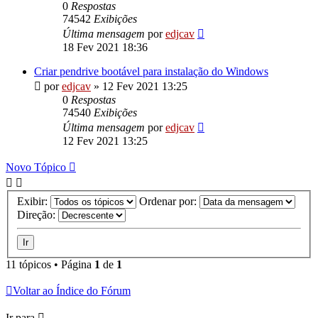
0
Respostas
74542
Exibições
Última mensagem
por
edjcav
18 Fev 2021 18:36
Criar pendrive bootável para instalação do Windows
por
edjcav
»
12 Fev 2021 13:25
0
Respostas
74540
Exibições
Última mensagem
por
edjcav
12 Fev 2021 13:25
Novo Tópico
Exibir:
Ordenar por:
Direção:
11 tópicos • Página
1
de
1
Voltar ao Índice do Fórum
Ir para