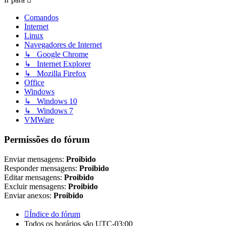
Comandos
Internet
Linux
Navegadores de Internet
↳ Google Chrome
↳ Internet Explorer
↳ Mozilla Firefox
Office
Windows
↳ Windows 10
↳ Windows 7
VMWare
Permissões do fórum
Enviar mensagens:
Proibido
Responder mensagens:
Proibido
Editar mensagens:
Proibido
Excluir mensagens:
Proibido
Enviar anexos:
Proibido
Índice do fórum
Todos os horários são
UTC-03:00