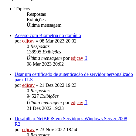
Tópicos
Respostas
Exibições
Última mensagem
Acesso com Biometria no domínio
por
edjcav
»
08 Mar 2023 20:02
0
Respostas
138905
Exibições
Última mensagem
por
edjcav
08 Mar 2023 20:02
Usar um certificado de autenticação de servidor personalizado
para TLS
por
edjcav
»
21 Dez 2022 19:23
0
Respostas
94527
Exibições
Última mensagem
por
edjcav
21 Dez 2022 19:23
Desabilitar NetBIOS em Servidores Windows Server 2008
R2
por
edjcav
»
23 Nov 2022 18:54
0
Respostas