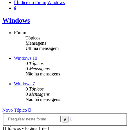
Índice do fórum
Windows
Pesquisar
Windows
Fórum
Tópicos
Mensagens
Última mensagem
Windows 10
0
Tópicos
0
Mensagens
Não há mensagens
Windows 7
0
Tópicos
0
Mensagens
Não há mensagens
Novo Tópico
Pesquisa
Pesquisar
avançada
11 tópicos • Página
1
de
1