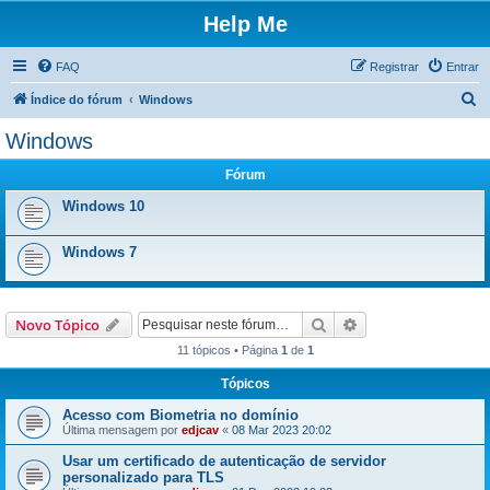
Help Me
FAQ
Registrar
Entrar
P
Índice do fórum
Windows
e
Windows
s
Fórum
q
u
Windows 10
i
Windows 7
s
a
r
Pesquisar
Pesquisa avançada
Novo Tópico
11 tópicos • Página
1
de
1
Tópicos
Acesso com Biometria no domínio
Última mensagem por
edjcav
«
08 Mar 2023 20:02
Usar um certificado de autenticação de servidor
personalizado para TLS