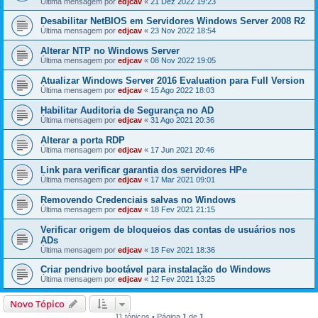
Última mensagem por
edjcav
«
21 Dez 2022 19:23
Desabilitar NetBIOS em Servidores Windows Server 2008 R2
Última mensagem por
edjcav
«
23 Nov 2022 18:54
Alterar NTP no Windows Server
Última mensagem por
edjcav
«
08 Nov 2022 19:05
Atualizar Windows Server 2016 Evaluation para Full Version
Última mensagem por
edjcav
«
15 Ago 2022 18:03
Habilitar Auditoria de Segurança no AD
Última mensagem por
edjcav
«
31 Ago 2021 20:36
Alterar a porta RDP
Última mensagem por
edjcav
«
17 Jun 2021 20:46
Link para verificar garantia dos servidores HPe
Última mensagem por
edjcav
«
17 Mar 2021 09:01
Removendo Credenciais salvas no Windows
Última mensagem por
edjcav
«
18 Fev 2021 21:15
Verificar origem de bloqueios das contas de usuários nos
ADs
Última mensagem por
edjcav
«
18 Fev 2021 18:36
Criar pendrive bootável para instalação do Windows
Última mensagem por
edjcav
«
12 Fev 2021 13:25
Novo Tópico
11 tópicos • Página
1
de
1