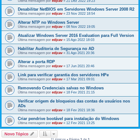
Última mensagem por
edjcav
«
21 Dez 2022 19:23
Desabilitar NetBIOS em Servidores Windows Server 2008 R2
Última mensagem por
edjcav
«
23 Nov 2022 18:54
Alterar NTP no Windows Server
Última mensagem por
edjcav
«
08 Nov 2022 19:05
Atualizar Windows Server 2016 Evaluation para Full Version
Última mensagem por
edjcav
«
15 Ago 2022 18:03
Habilitar Auditoria de Segurança no AD
Última mensagem por
edjcav
«
31 Ago 2021 20:36
Alterar a porta RDP
Última mensagem por
edjcav
«
17 Jun 2021 20:46
Link para verificar garantia dos servidores HPe
Última mensagem por
edjcav
«
17 Mar 2021 09:01
Removendo Credenciais salvas no Windows
Última mensagem por
edjcav
«
18 Fev 2021 21:15
Verificar origem de bloqueios das contas de usuários nos
ADs
Última mensagem por
edjcav
«
18 Fev 2021 18:36
Criar pendrive bootável para instalação do Windows
Última mensagem por
edjcav
«
12 Fev 2021 13:25
Novo Tópico
11 tópicos • Página
1
de
1