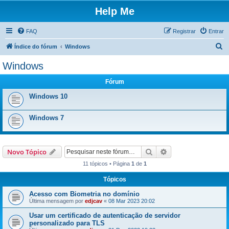
Help Me
FAQ
Registrar
Entrar
P
Índice do fórum
Windows
e
Windows
s
Fórum
q
u
Windows 10
i
Windows 7
s
a
r
Pesquisar
Pesquisa avançada
Novo Tópico
11 tópicos • Página
1
de
1
Tópicos
Acesso com Biometria no domínio
Última mensagem por
edjcav
«
08 Mar 2023 20:02
Usar um certificado de autenticação de servidor
personalizado para TLS