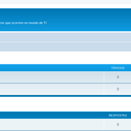
rros que ocorrem no mundo de TI
TÓPICOS
0
0
r
uisa avançada
RESPOSTAS
0