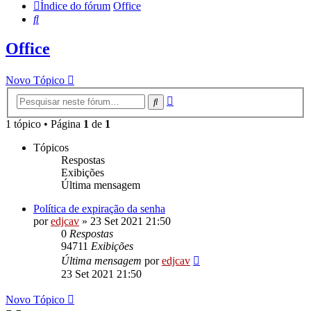
Índice do fórum
Office
Pesquisar
Office
Novo Tópico
Pesquisa
Pesquisar
avançada
1 tópico • Página
1
de
1
Tópicos
Respostas
Exibições
Última mensagem
Política de expiração da senha
por
edjcav
»
23 Set 2021 21:50
0
Respostas
94711
Exibições
Última mensagem
por
edjcav
23 Set 2021 21:50
Novo Tópico