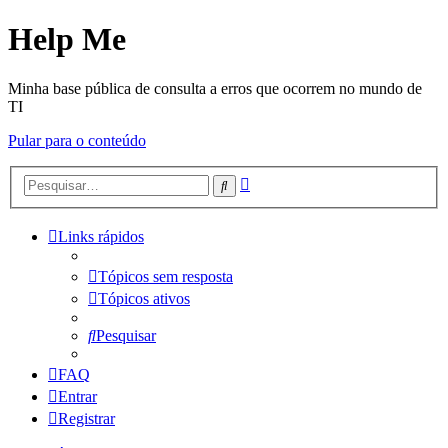
Help Me
Minha base pública de consulta a erros que ocorrem no mundo de
TI
Pular para o conteúdo
Pesquisa
Pesquisar
avançada
Links rápidos
Tópicos sem resposta
Tópicos ativos
Pesquisar
FAQ
Entrar
Registrar