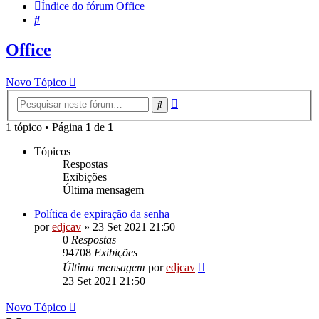
Índice do fórum
Office
Pesquisar
Office
Novo Tópico
Pesquisa
Pesquisar
avançada
1 tópico • Página
1
de
1
Tópicos
Respostas
Exibições
Última mensagem
Política de expiração da senha
por
edjcav
»
23 Set 2021 21:50
0
Respostas
94708
Exibições
Última mensagem
por
edjcav
23 Set 2021 21:50
Novo Tópico