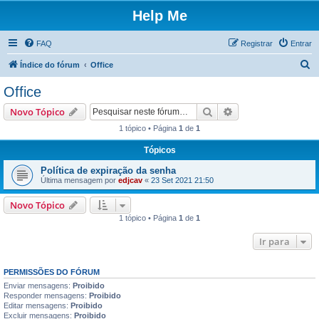
Help Me
FAQ
Registrar
Entrar
P
Índice do fórum
Office
e
Office
s
Pesquisar
Pesquisa avançada
Novo Tópico
q
1 tópico • Página
1
de
1
u
Tópicos
i
s
Política de expiração da senha
Última mensagem por
edjcav
«
23 Set 2021 21:50
a
r
Novo Tópico
1 tópico • Página
1
de
1
Ir para
PERMISSÕES DO FÓRUM
Enviar mensagens:
Proibido
Responder mensagens:
Proibido
Editar mensagens:
Proibido
Excluir mensagens:
Proibido