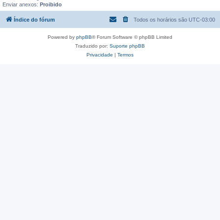
Enviar anexos:
Proibido
Índice do fórum
Todos os horários são
UTC-03:00
Powered by
phpBB
® Forum Software © phpBB Limited
Traduzido por:
Suporte phpBB
Privacidade
|
Termos