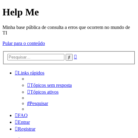
Help Me
Minha base pública de consulta a erros que ocorrem no mundo de
TI
Pular para o conteúdo
Pesquisa
Pesquisar
avançada
Links rápidos
Tópicos sem resposta
Tópicos ativos
Pesquisar
FAQ
Entrar
Registrar