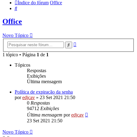
Índice do fórum
Office
Pesquisar
Office
Novo Tópico
Pesquisa
Pesquisar
avançada
1 tópico • Página
1
de
1
Tópicos
Respostas
Exibições
Última mensagem
Política de expiração da senha
por
edjcav
»
23 Set 2021 21:50
0
Respostas
94712
Exibições
Última mensagem
por
edjcav
23 Set 2021 21:50
Novo Tópico