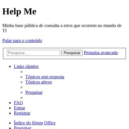
Help Me
Minha base pública de consulta a erros que ocorrem no mundo de
TI
Pular para o conteúdo
Pesquisa avançada
Pesquisar
Links rápidos
Tópicos sem resposta
Tópicos ativos
Pesquisar
FAQ
Entrar
Registrar
Índice do fórum
Office
Pesquisar