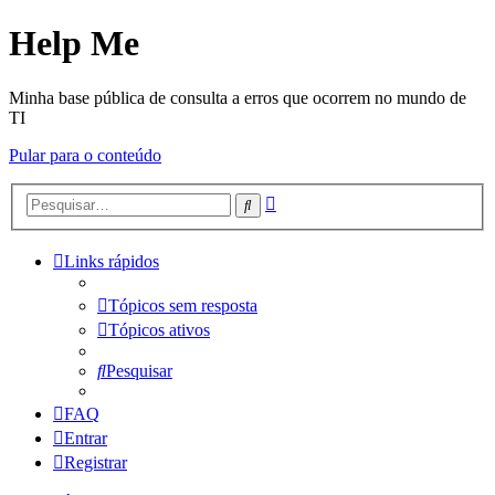
Help Me
Minha base pública de consulta a erros que ocorrem no mundo de
TI
Pular para o conteúdo
Pesquisa
Pesquisar
avançada
Links rápidos
Tópicos sem resposta
Tópicos ativos
Pesquisar
FAQ
Entrar
Registrar