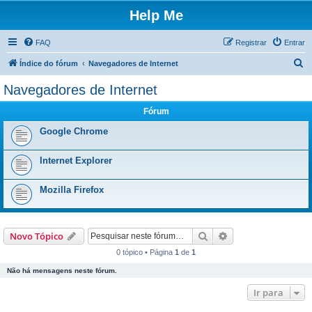
Help Me
FAQ
Registrar
Entrar
P
Índice do fórum
Navegadores de Internet
e
Navegadores de Internet
s
Fórum
q
u
Google Chrome
i
Internet Explorer
s
a
Mozilla Firefox
r
Pesquisar
Pesquisa avançada
Novo Tópico
0 tópico • Página
1
de
1
Não há mensagens neste fórum.
Ir para