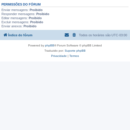
PERMISSÕES DO FÓRUM
Enviar mensagens:
Proibido
Responder mensagens:
Proibido
Editar mensagens:
Proibido
Excluir mensagens:
Proibido
Enviar anexos:
Proibido
Índice do fórum
Todos os horários são
UTC-03:00
Powered by
phpBB
® Forum Software © phpBB Limited
Traduzido por:
Suporte phpBB
Privacidade
|
Termos