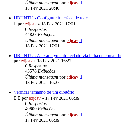
Última mensagem
por
edjcav
18 Fev 2021 20:40
UBUNTU - Configurar interface de rede
por
edjcav
»
18 Fev 2021 17:01
0
Respostas
44827
Exibições
Última mensagem
por
edjcav
18 Fev 2021 17:01
UBUNTU - Alterar layout do teclado via linha de comando
por
edjcav
»
18 Fev 2021 16:27
0
Respostas
43578
Exibições
Última mensagem
por
edjcav
18 Fev 2021 16:27
Verificar tamanho de um diretório
por
edjcav
»
17 Fev 2021 06:39
0
Respostas
40800
Exibições
Última mensagem
por
edjcav
17 Fev 2021 06:39