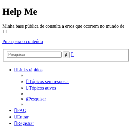
Help Me
Minha base pública de consulta a erros que ocorrem no mundo de
TI
Pular para o conteúdo
Pesquisa
Pesquisar
avançada
Links rápidos
Tópicos sem resposta
Tópicos ativos
Pesquisar
FAQ
Entrar
Registrar