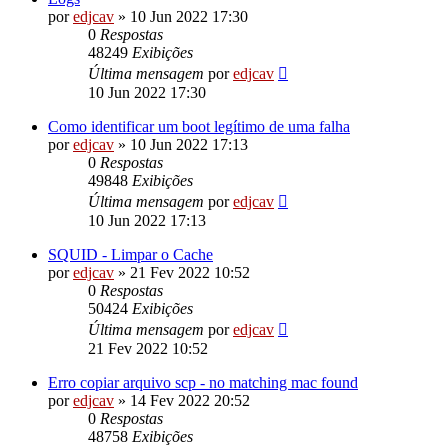
por
edjcav
»
10 Jun 2022 17:30
0
Respostas
48249
Exibições
Última mensagem
por
edjcav
10 Jun 2022 17:30
Como identificar um boot legítimo de uma falha
por
edjcav
»
10 Jun 2022 17:13
0
Respostas
49848
Exibições
Última mensagem
por
edjcav
10 Jun 2022 17:13
SQUID - Limpar o Cache
por
edjcav
»
21 Fev 2022 10:52
0
Respostas
50424
Exibições
Última mensagem
por
edjcav
21 Fev 2022 10:52
Erro copiar arquivo scp - no matching mac found
por
edjcav
»
14 Fev 2022 20:52
0
Respostas
48758
Exibições