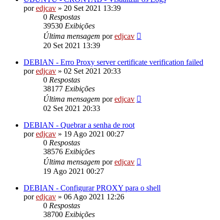
por
edjcav
»
20 Set 2021 13:39
0
Respostas
39530
Exibições
Última mensagem
por
edjcav
20 Set 2021 13:39
DEBIAN - Erro Proxy server certificate verification failed
por
edjcav
»
02 Set 2021 20:33
0
Respostas
38177
Exibições
Última mensagem
por
edjcav
02 Set 2021 20:33
DEBIAN - Quebrar a senha de root
por
edjcav
»
19 Ago 2021 00:27
0
Respostas
38576
Exibições
Última mensagem
por
edjcav
19 Ago 2021 00:27
DEBIAN - Configurar PROXY para o shell
por
edjcav
»
06 Ago 2021 12:26
0
Respostas
38700
Exibições