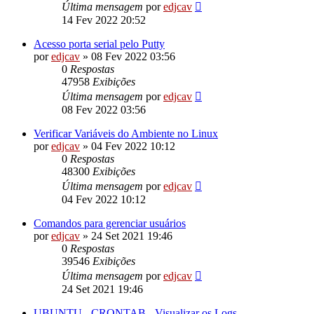
Última mensagem
por
edjcav
14 Fev 2022 20:52
Acesso porta serial pelo Putty
por
edjcav
»
08 Fev 2022 03:56
0
Respostas
47958
Exibições
Última mensagem
por
edjcav
08 Fev 2022 03:56
Verificar Variáveis do Ambiente no Linux
por
edjcav
»
04 Fev 2022 10:12
0
Respostas
48300
Exibições
Última mensagem
por
edjcav
04 Fev 2022 10:12
Comandos para gerenciar usuários
por
edjcav
»
24 Set 2021 19:46
0
Respostas
39546
Exibições
Última mensagem
por
edjcav
24 Set 2021 19:46
UBUNTU - CRONTAB - Visualizar os Logs