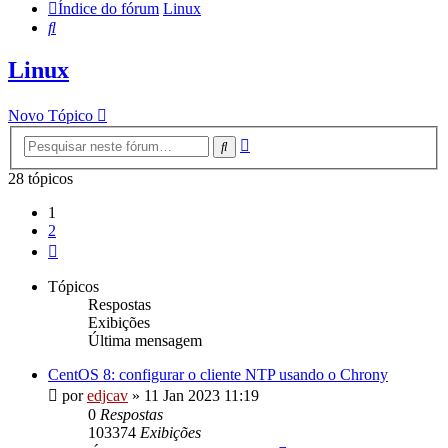
Índice do fórum
Linux
Pesquisar
Linux
Novo Tópico
Pesquisa
Pesquisar
avançada
28 tópicos
1
2
Próximo
Tópicos
Respostas
Exibições
Última mensagem
CentOS 8: configurar o cliente NTP usando o Chrony
por
edjcav
»
11 Jan 2023 11:19
0
Respostas
103374
Exibições