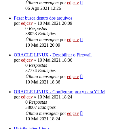
Última mensagem
por
edjcav
06 Ago 2021 12:26
Fazer busca dentro dos arquivos
por
edjcav
»
10 Mai 2021 20:09
0
Respostas
38053
Exibições
Última mensagem
por
edjcav
10 Mai 2021 20:09
ORACLE LINUX - Desabilitar o Firewall
por
edjcav
»
10 Mai 2021 18:36
0
Respostas
37774
Exibições
Última mensagem
por
edjcav
10 Mai 2021 18:36
ORACLE LINUX - Configurar proxy para YUM
por
edjcav
»
10 Mai 2021 18:24
0
Respostas
38007
Exibições
Última mensagem
por
edjcav
10 Mai 2021 18:24
Distribuições Linux