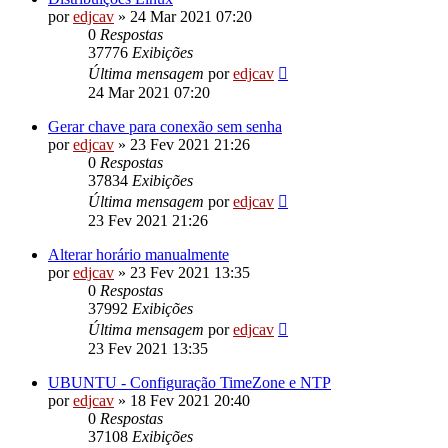
por
edjcav
»
24 Mar 2021 07:20
0
Respostas
37776
Exibições
Última mensagem
por
edjcav
24 Mar 2021 07:20
Gerar chave para conexão sem senha
por
edjcav
»
23 Fev 2021 21:26
0
Respostas
37834
Exibições
Última mensagem
por
edjcav
23 Fev 2021 21:26
Alterar horário manualmente
por
edjcav
»
23 Fev 2021 13:35
0
Respostas
37992
Exibições
Última mensagem
por
edjcav
23 Fev 2021 13:35
UBUNTU - Configuração TimeZone e NTP
por
edjcav
»
18 Fev 2021 20:40
0
Respostas
37108
Exibições