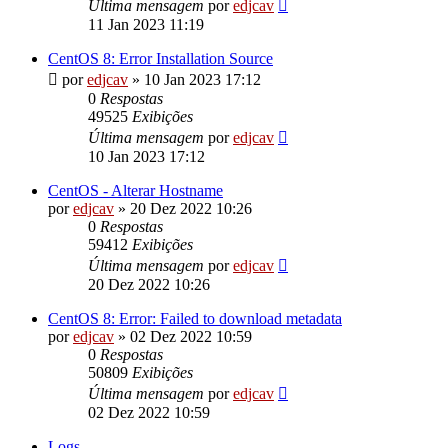
Última mensagem
por
edjcav
11 Jan 2023 11:19
CentOS 8: Error Installation Source
por
edjcav
»
10 Jan 2023 17:12
0
Respostas
49525
Exibições
Última mensagem
por
edjcav
10 Jan 2023 17:12
CentOS - Alterar Hostname
por
edjcav
»
20 Dez 2022 10:26
0
Respostas
59412
Exibições
Última mensagem
por
edjcav
20 Dez 2022 10:26
CentOS 8: Error: Failed to download metadata
por
edjcav
»
02 Dez 2022 10:59
0
Respostas
50809
Exibições
Última mensagem
por
edjcav
02 Dez 2022 10:59
Logs