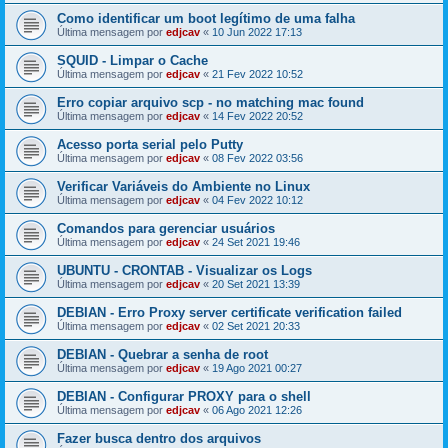
Como identificar um boot legítimo de uma falha
Última mensagem por
edjcav
«
10 Jun 2022 17:13
SQUID - Limpar o Cache
Última mensagem por
edjcav
«
21 Fev 2022 10:52
Erro copiar arquivo scp - no matching mac found
Última mensagem por
edjcav
«
14 Fev 2022 20:52
Acesso porta serial pelo Putty
Última mensagem por
edjcav
«
08 Fev 2022 03:56
Verificar Variáveis do Ambiente no Linux
Última mensagem por
edjcav
«
04 Fev 2022 10:12
Comandos para gerenciar usuários
Última mensagem por
edjcav
«
24 Set 2021 19:46
UBUNTU - CRONTAB - Visualizar os Logs
Última mensagem por
edjcav
«
20 Set 2021 13:39
DEBIAN - Erro Proxy server certificate verification failed
Última mensagem por
edjcav
«
02 Set 2021 20:33
DEBIAN - Quebrar a senha de root
Última mensagem por
edjcav
«
19 Ago 2021 00:27
DEBIAN - Configurar PROXY para o shell
Última mensagem por
edjcav
«
06 Ago 2021 12:26
Fazer busca dentro dos arquivos