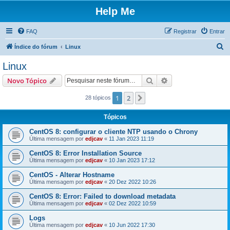
Help Me
FAQ
Registrar
Entrar
P
Índice do fórum
Linux
e
Linux
s
Pesquisar
Pesquisa avançada
Novo Tópico
q
u
1
2
Próximo
28 tópicos
i
Tópicos
s
CentOS 8: configurar o cliente NTP usando o Chrony
a
Última mensagem por
edjcav
«
11 Jan 2023 11:19
r
CentOS 8: Error Installation Source
Última mensagem por
edjcav
«
10 Jan 2023 17:12
CentOS - Alterar Hostname
Última mensagem por
edjcav
«
20 Dez 2022 10:26
CentOS 8: Error: Failed to download metadata
Última mensagem por
edjcav
«
02 Dez 2022 10:59
Logs
Última mensagem por
edjcav
«
10 Jun 2022 17:30