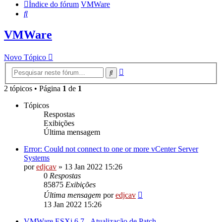
Índice do fórum
VMWare
Pesquisar
VMWare
Novo Tópico
Pesquisa
Pesquisar
avançada
2 tópicos • Página
1
de
1
Tópicos
Respostas
Exibições
Última mensagem
Error: Could not connect to one or more vCenter Server
Systems
por
edjcav
»
13 Jan 2022 15:26
0
Respostas
85875
Exibições
Última mensagem
por
edjcav
13 Jan 2022 15:26
VMWare ESXi 6.7 - Atualização de Patch