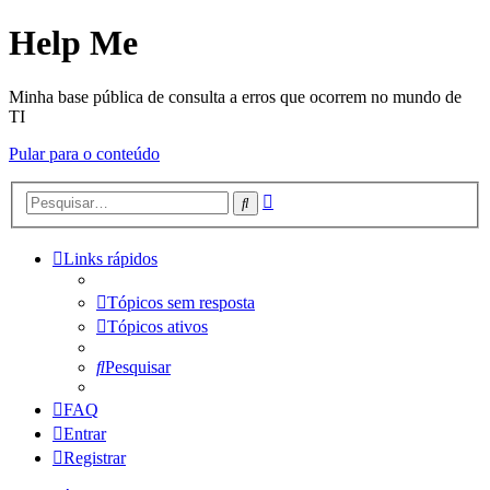
Help Me
Minha base pública de consulta a erros que ocorrem no mundo de
TI
Pular para o conteúdo
Pesquisa
Pesquisar
avançada
Links rápidos
Tópicos sem resposta
Tópicos ativos
Pesquisar
FAQ
Entrar
Registrar