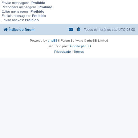
Enviar mensagens:
Proibido
Responder mensagens:
Proibido
Editar mensagens:
Proibido
Excluir mensagens:
Proibido
Enviar anexos:
Proibido
Índice do fórum
Todos os horários são
UTC-03:00
Powered by
phpBB
® Forum Software © phpBB Limited
Traduzido por:
Suporte phpBB
Privacidade
|
Termos