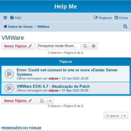
Help Me
FAQ
Registrar
Entrar
P
Índice do fórum
VMWare
e
VMWare
s
Pesquisar
Pesquisa avançada
Novo Tópico
q
2 tópicos • Página
1
de
1
u
Tópicos
i
s
Error: Could not connect to one or more vCenter Server
Systems
a
Última mensagem por
edjcav
«
13 Jan 2022 15:26
r
VMWare ESXi 6.7 - Atualização de Patch
Última mensagem por
edjcav
«
07 Ago 2021 00:59
Novo Tópico
2 tópicos • Página
1
de
1
Ir para
PERMISSÕES DO FÓRUM