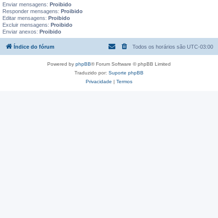
Enviar mensagens:
Proibido
Responder mensagens:
Proibido
Editar mensagens:
Proibido
Excluir mensagens:
Proibido
Enviar anexos:
Proibido
Índice do fórum
Todos os horários são
UTC-03:00
Powered by
phpBB
® Forum Software © phpBB Limited
Traduzido por:
Suporte phpBB
Privacidade
|
Termos