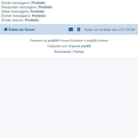
Enviar mensagens:
Proibido
Responder mensagens:
Proibido
Editar mensagens:
Proibido
Excluir mensagens:
Proibido
Enviar anexos:
Proibido
Índice do fórum
Todos os horários são
UTC-03:00
Powered by
phpBB
® Forum Software © phpBB Limited
Traduzido por:
Suporte phpBB
Privacidade
|
Termos