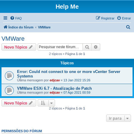
Help Me
FAQ
Registrar
Entrar
P
Índice do fórum
VMWare
e
VMWare
s
Pesquisar
Pesquisa avançada
Novo Tópico
q
2 tópicos • Página
1
de
1
u
Tópicos
i
s
Error: Could not connect to one or more vCenter Server
Systems
a
Última mensagem por
edjcav
«
13 Jan 2022 15:26
r
VMWare ESXi 6.7 - Atualização de Patch
Última mensagem por
edjcav
«
07 Ago 2021 00:59
Novo Tópico
2 tópicos • Página
1
de
1
Ir para
PERMISSÕES DO FÓRUM