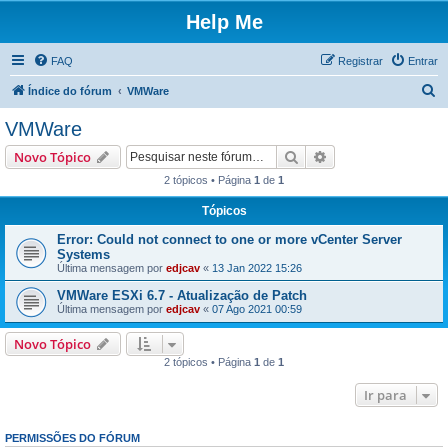
Help Me
FAQ
Registrar
Entrar
P
Índice do fórum
VMWare
e
VMWare
s
Pesquisar
Pesquisa avançada
Novo Tópico
q
2 tópicos • Página
1
de
1
u
Tópicos
i
s
Error: Could not connect to one or more vCenter Server
Systems
a
Última mensagem por
edjcav
«
13 Jan 2022 15:26
r
VMWare ESXi 6.7 - Atualização de Patch
Última mensagem por
edjcav
«
07 Ago 2021 00:59
Novo Tópico
2 tópicos • Página
1
de
1
Ir para
PERMISSÕES DO FÓRUM