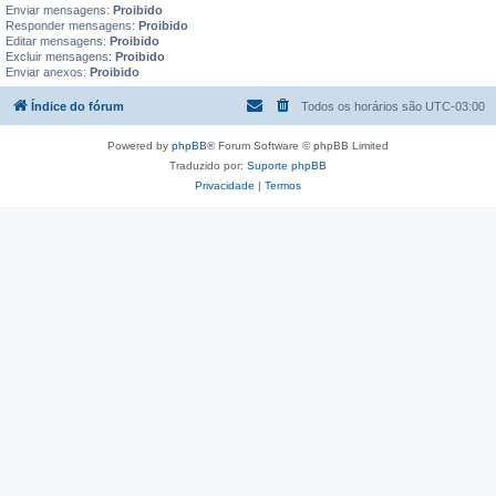
Enviar mensagens:
Proibido
Responder mensagens:
Proibido
Editar mensagens:
Proibido
Excluir mensagens:
Proibido
Enviar anexos:
Proibido
Índice do fórum
Todos os horários são
UTC-03:00
Powered by
phpBB
® Forum Software © phpBB Limited
Traduzido por:
Suporte phpBB
Privacidade
|
Termos