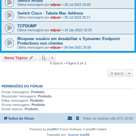
Switch Aruba
Última mensagem por
edjcav
«
28 Jul 2022 19:28
Switch Cisco - Tabela Mac Address
Última mensagem por
edjcav
«
26 Jul 2022 20:17
TCPDUMP
Última mensagem por
edjcav
«
14 Jan 2022 10:33
Bloquear usuário em desabilitar o Symantec Endpoint
Protections nos clientes
Última mensagem por
edjcav
«
09 Set 2021 20:55
Novo Tópico
9 tópicos • Página
1
de
1
Ir para
PERMISSÕES DO FÓRUM
Enviar mensagens:
Proibido
Responder mensagens:
Proibido
Editar mensagens:
Proibido
Excluir mensagens:
Proibido
Enviar anexos:
Proibido
Índice do fórum
Todos os horários são
UTC-03:00
Powered by
phpBB
® Forum Software © phpBB Limited
Traduzido por:
Suporte phpBB