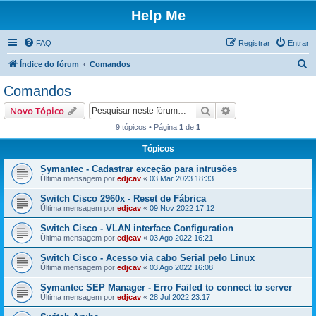
Help Me
FAQ
Registrar
Entrar
P
Índice do fórum
Comandos
e
Comandos
s
Pesquisar
Pesquisa avançada
Novo Tópico
q
9 tópicos • Página
1
de
1
u
Tópicos
i
s
Symantec - Cadastrar exceção para intrusões
Última mensagem por
edjcav
«
03 Mar 2023 18:33
a
Switch Cisco 2960x - Reset de Fábrica
r
Última mensagem por
edjcav
«
09 Nov 2022 17:12
Switch Cisco - VLAN interface Configuration
Última mensagem por
edjcav
«
03 Ago 2022 16:21
Switch Cisco - Acesso via cabo Serial pelo Linux
Última mensagem por
edjcav
«
03 Ago 2022 16:08
Symantec SEP Manager - Erro Failed to connect to server
Última mensagem por
edjcav
«
28 Jul 2022 23:17