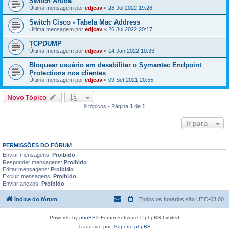
Switch Aruba
Última mensagem por
edjcav
«
28 Jul 2022 19:28
Switch Cisco - Tabela Mac Address
Última mensagem por
edjcav
«
26 Jul 2022 20:17
TCPDUMP
Última mensagem por
edjcav
«
14 Jan 2022 10:33
Bloquear usuário em desabilitar o Symantec Endpoint
Protections nos clientes
Última mensagem por
edjcav
«
09 Set 2021 20:55
Novo Tópico
9 tópicos • Página
1
de
1
Ir para
PERMISSÕES DO FÓRUM
Enviar mensagens:
Proibido
Responder mensagens:
Proibido
Editar mensagens:
Proibido
Excluir mensagens:
Proibido
Enviar anexos:
Proibido
Índice do fórum
Todos os horários são
UTC-03:00
Powered by
phpBB
® Forum Software © phpBB Limited
Traduzido por:
Suporte phpBB