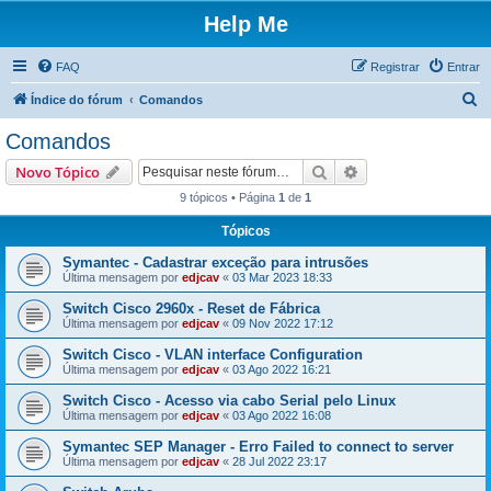
Help Me
FAQ
Registrar
Entrar
P
Índice do fórum
Comandos
e
Comandos
s
Pesquisar
Pesquisa avançada
Novo Tópico
q
9 tópicos • Página
1
de
1
u
Tópicos
i
s
Symantec - Cadastrar exceção para intrusões
Última mensagem por
edjcav
«
03 Mar 2023 18:33
a
Switch Cisco 2960x - Reset de Fábrica
r
Última mensagem por
edjcav
«
09 Nov 2022 17:12
Switch Cisco - VLAN interface Configuration
Última mensagem por
edjcav
«
03 Ago 2022 16:21
Switch Cisco - Acesso via cabo Serial pelo Linux
Última mensagem por
edjcav
«
03 Ago 2022 16:08
Symantec SEP Manager - Erro Failed to connect to server
Última mensagem por
edjcav
«
28 Jul 2022 23:17