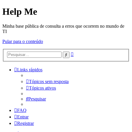
Help Me
Minha base pública de consulta a erros que ocorrem no mundo de
TI
Pular para o conteúdo
Pesquisa
Pesquisar
avançada
Links rápidos
Tópicos sem resposta
Tópicos ativos
Pesquisar
FAQ
Entrar
Registrar