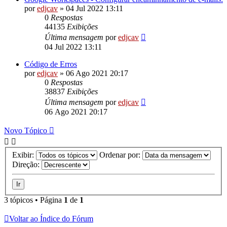
por
edjcav
»
04 Jul 2022 13:11
0
Respostas
44135
Exibições
Última mensagem
por
edjcav
04 Jul 2022 13:11
Código de Erros
por
edjcav
»
06 Ago 2021 20:17
0
Respostas
38837
Exibições
Última mensagem
por
edjcav
06 Ago 2021 20:17
Novo Tópico
Exibir:
Ordenar por:
Direção:
3 tópicos • Página
1
de
1
Voltar ao Índice do Fórum