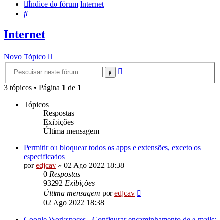
Índice do fórum
Internet
Pesquisar
Internet
Novo Tópico
Pesquisa
Pesquisar
avançada
3 tópicos • Página
1
de
1
Tópicos
Respostas
Exibições
Última mensagem
Permitir ou bloquear todos os apps e extensões, exceto os
especificados
por
edjcav
»
02 Ago 2022 18:38
0
Respostas
93292
Exibições
Última mensagem
por
edjcav
02 Ago 2022 18:38
Google Workspaces - Configurar encaminhamento de e-mails: