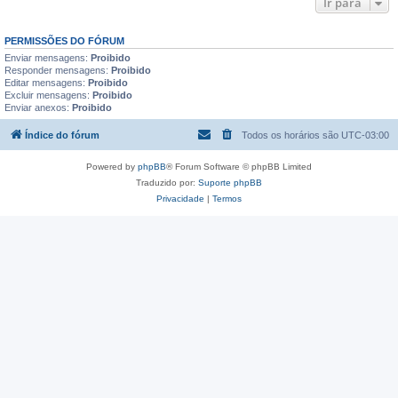
Ir para
PERMISSÕES DO FÓRUM
Enviar mensagens:
Proibido
Responder mensagens:
Proibido
Editar mensagens:
Proibido
Excluir mensagens:
Proibido
Enviar anexos:
Proibido
Índice do fórum
Todos os horários são
UTC-03:00
Powered by
phpBB
® Forum Software © phpBB Limited
Traduzido por:
Suporte phpBB
Privacidade
|
Termos