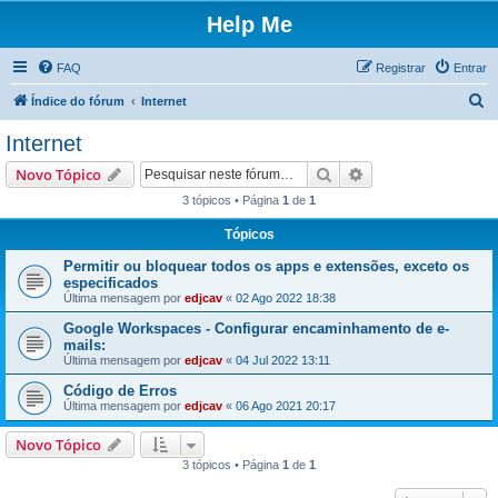
Help Me
FAQ
Registrar
Entrar
P
Índice do fórum
Internet
e
Internet
s
Pesquisar
Pesquisa avançada
Novo Tópico
q
3 tópicos • Página
1
de
1
u
Tópicos
i
s
Permitir ou bloquear todos os apps e extensões, exceto os
especificados
a
Última mensagem por
edjcav
«
02 Ago 2022 18:38
r
Google Workspaces - Configurar encaminhamento de e-
mails:
Última mensagem por
edjcav
«
04 Jul 2022 13:11
Código de Erros
Última mensagem por
edjcav
«
06 Ago 2021 20:17
Novo Tópico
3 tópicos • Página
1
de
1