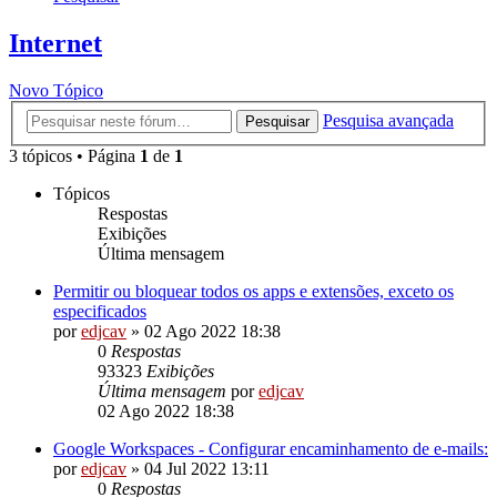
Internet
Novo Tópico
Pesquisa avançada
Pesquisar
3 tópicos • Página
1
de
1
Tópicos
Respostas
Exibições
Última mensagem
Permitir ou bloquear todos os apps e extensões, exceto os
especificados
por
edjcav
»
02 Ago 2022 18:38
0
Respostas
93323
Exibições
Última mensagem
por
edjcav
02 Ago 2022 18:38
Google Workspaces - Configurar encaminhamento de e-mails:
por
edjcav
»
04 Jul 2022 13:11
0
Respostas