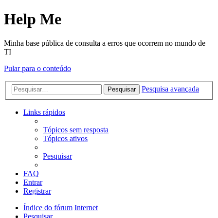
Help Me
Minha base pública de consulta a erros que ocorrem no mundo de
TI
Pular para o conteúdo
Pesquisa avançada
Pesquisar
Links rápidos
Tópicos sem resposta
Tópicos ativos
Pesquisar
FAQ
Entrar
Registrar
Índice do fórum
Internet
Pesquisar