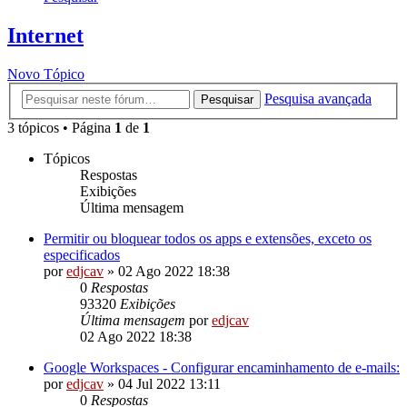
Internet
Novo Tópico
Pesquisa avançada
Pesquisar
3 tópicos • Página
1
de
1
Tópicos
Respostas
Exibições
Última mensagem
Permitir ou bloquear todos os apps e extensões, exceto os
especificados
por
edjcav
»
02 Ago 2022 18:38
0
Respostas
93320
Exibições
Última mensagem
por
edjcav
02 Ago 2022 18:38
Google Workspaces - Configurar encaminhamento de e-mails:
por
edjcav
»
04 Jul 2022 13:11
0
Respostas