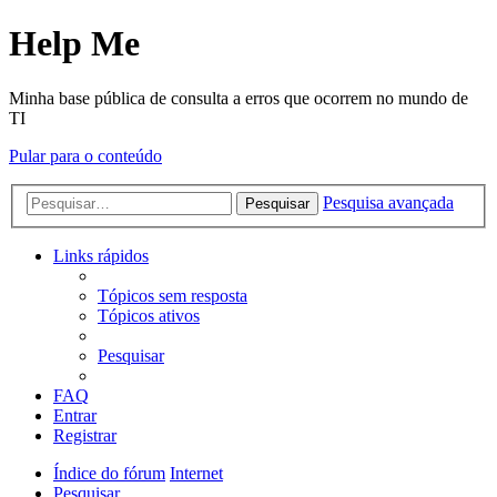
Help Me
Minha base pública de consulta a erros que ocorrem no mundo de
TI
Pular para o conteúdo
Pesquisa avançada
Pesquisar
Links rápidos
Tópicos sem resposta
Tópicos ativos
Pesquisar
FAQ
Entrar
Registrar
Índice do fórum
Internet
Pesquisar