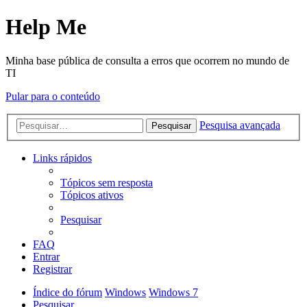
Help Me
Minha base pública de consulta a erros que ocorrem no mundo de
TI
Pular para o conteúdo
Pesquisa avançada
Pesquisar
Links rápidos
Tópicos sem resposta
Tópicos ativos
Pesquisar
FAQ
Entrar
Registrar
Índice do fórum
Windows
Windows 7
Pesquisar