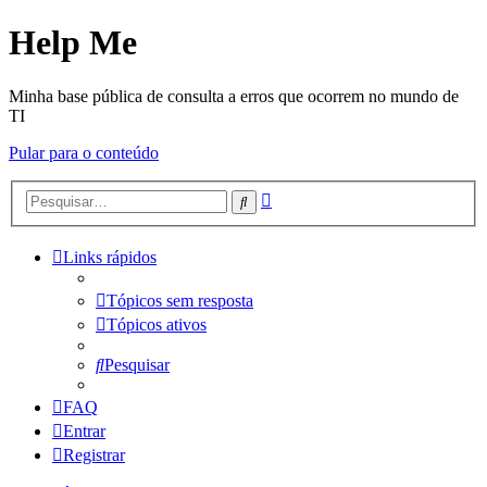
Help Me
Minha base pública de consulta a erros que ocorrem no mundo de
TI
Pular para o conteúdo
Pesquisa
Pesquisar
avançada
Links rápidos
Tópicos sem resposta
Tópicos ativos
Pesquisar
FAQ
Entrar
Registrar