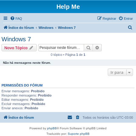
Help Me
FAQ
Registrar
Entrar
P
Índice do fórum
Windows
Windows 7
e
Windows 7
s
Pesquisar
Pesquisa avançada
Novo Tópico
q
0 tópico • Página
1
de
1
u
Não há mensagens neste fórum.
i
s
Ir para
a
PERMISSÕES DO FÓRUM
r
Enviar mensagens:
Proibido
Responder mensagens:
Proibido
Editar mensagens:
Proibido
Excluir mensagens:
Proibido
Enviar anexos:
Proibido
Índice do fórum
Todos os horários são
UTC-03:00
Powered by
phpBB
® Forum Software © phpBB Limited
Traduzido por:
Suporte phpBB