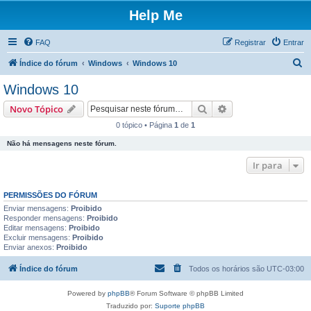
Help Me
FAQ
Registrar
Entrar
P
Índice do fórum
Windows
Windows 10
e
Windows 10
s
Pesquisar
Pesquisa avançada
Novo Tópico
q
0 tópico • Página
1
de
1
u
Não há mensagens neste fórum.
i
s
Ir para
a
PERMISSÕES DO FÓRUM
r
Enviar mensagens:
Proibido
Responder mensagens:
Proibido
Editar mensagens:
Proibido
Excluir mensagens:
Proibido
Enviar anexos:
Proibido
Índice do fórum
Todos os horários são
UTC-03:00
Powered by
phpBB
® Forum Software © phpBB Limited
Traduzido por:
Suporte phpBB