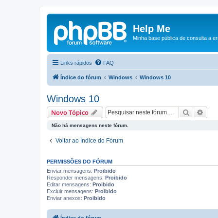
Help Me
Minha base pública de consulta a e
Links rápidos
FAQ
Índice do fórum
Windows
Windows 10
Windows 10
Pesquisa
Pesq
Novo Tópico
Não há mensagens neste fórum.
Voltar ao Índice do Fórum
PERMISSÕES DO FÓRUM
Enviar mensagens:
Proibido
Responder mensagens:
Proibido
Editar mensagens:
Proibido
Excluir mensagens:
Proibido
Enviar anexos:
Proibido