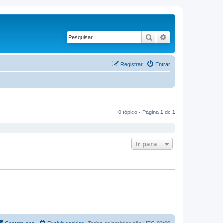
Pesquisar
Pesquisa avançad
Registrar
Entrar
0 tópico • Página
1
de
1
Ir para