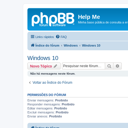
Help Me
Minha base pública de consulta a e
Links rápidos
FAQ
Índice do fórum
Windows
Windows 10
Windows 10
Pesquisa
Pesq
Novo Tópico
Não há mensagens neste fórum.
Voltar ao Índice do Fórum
PERMISSÕES DO FÓRUM
Enviar mensagens:
Proibido
Responder mensagens:
Proibido
Editar mensagens:
Proibido
Excluir mensagens:
Proibido
Enviar anexos:
Proibido