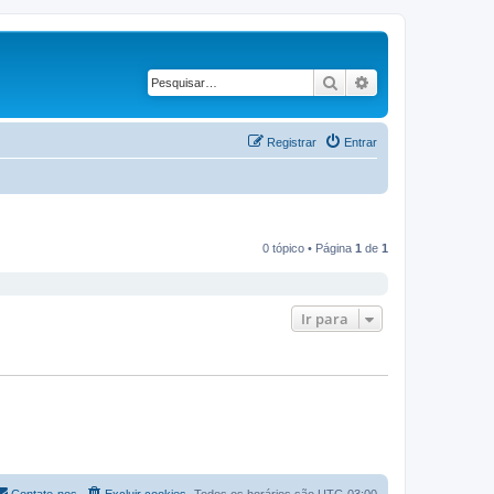
Pesquisar
Pesquisa avançad
Registrar
Entrar
0 tópico • Página
1
de
1
Ir para