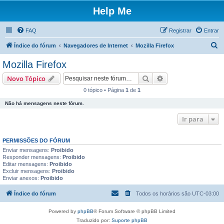
Help Me
FAQ
Registrar
Entrar
P
Índice do fórum
Navegadores de Internet
Mozilla Firefox
e
Mozilla Firefox
s
Pesquisar
Pesquisa avançada
Novo Tópico
q
0 tópico • Página
1
de
1
u
Não há mensagens neste fórum.
i
s
Ir para
a
PERMISSÕES DO FÓRUM
r
Enviar mensagens:
Proibido
Responder mensagens:
Proibido
Editar mensagens:
Proibido
Excluir mensagens:
Proibido
Enviar anexos:
Proibido
Índice do fórum
Todos os horários são
UTC-03:00
Powered by
phpBB
® Forum Software © phpBB Limited
Traduzido por:
Suporte phpBB