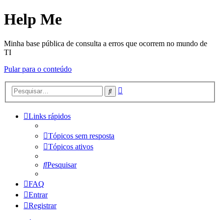
Help Me
Minha base pública de consulta a erros que ocorrem no mundo de
TI
Pular para o conteúdo
Pesquisa
Pesquisar
avançada
Links rápidos
Tópicos sem resposta
Tópicos ativos
Pesquisar
FAQ
Entrar
Registrar