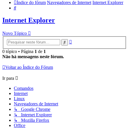
Índice do fórum
Navegadores de Internet
Internet Explorer
Pesquisar
Internet Explorer
Novo Tópico
Pesquisa
Pesquisar
avançada
0 tópico • Página
1
de
1
Não há mensagens neste fórum.
Voltar ao Índice do Fórum
Ir para
Comandos
Internet
Linux
Navegadores de Internet
↳ Google Chrome
↳ Internet Explorer
↳ Mozilla Firefox
Office