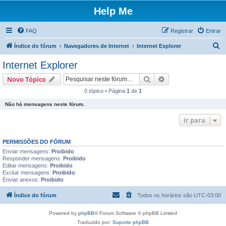
Help Me
FAQ
Registrar
Entrar
P
Índice do fórum
Navegadores de Internet
Internet Explorer
e
Internet Explorer
s
Pesquisar
Pesquisa avançada
Novo Tópico
q
0 tópico • Página
1
de
1
u
Não há mensagens neste fórum.
i
s
Ir para
a
PERMISSÕES DO FÓRUM
r
Enviar mensagens:
Proibido
Responder mensagens:
Proibido
Editar mensagens:
Proibido
Excluir mensagens:
Proibido
Enviar anexos:
Proibido
Índice do fórum
Todos os horários são
UTC-03:00
Powered by
phpBB
® Forum Software © phpBB Limited
Traduzido por:
Suporte phpBB