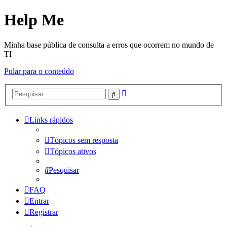
Help Me
Minha base pública de consulta a erros que ocorrem no mundo de
TI
Pular para o conteúdo
Pesquisa
Pesquisar
avançada
Links rápidos
Tópicos sem resposta
Tópicos ativos
Pesquisar
FAQ
Entrar
Registrar