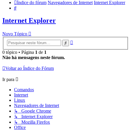
Índice do fórum
Navegadores de Internet
Internet Explorer
Pesquisar
Internet Explorer
Novo Tópico
Pesquisa
Pesquisar
avançada
0 tópico • Página
1
de
1
Não há mensagens neste fórum.
Voltar ao Índice do Fórum
Ir para
Comandos
Internet
Linux
Navegadores de Internet
↳ Google Chrome
↳ Internet Explorer
↳ Mozilla Firefox
Office