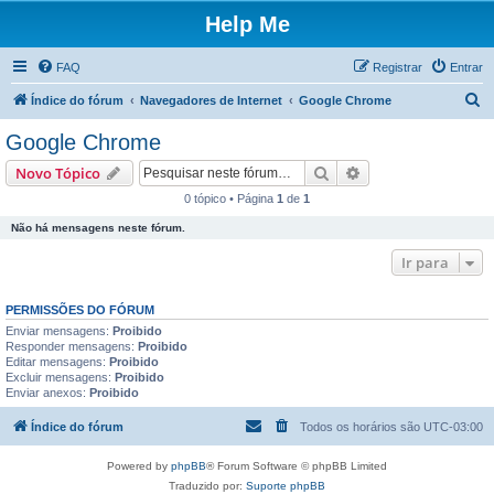
Help Me
FAQ
Registrar
Entrar
P
Índice do fórum
Navegadores de Internet
Google Chrome
e
Google Chrome
s
Pesquisar
Pesquisa avançada
Novo Tópico
q
0 tópico • Página
1
de
1
u
Não há mensagens neste fórum.
i
s
Ir para
a
PERMISSÕES DO FÓRUM
r
Enviar mensagens:
Proibido
Responder mensagens:
Proibido
Editar mensagens:
Proibido
Excluir mensagens:
Proibido
Enviar anexos:
Proibido
Índice do fórum
Todos os horários são
UTC-03:00
Powered by
phpBB
® Forum Software © phpBB Limited
Traduzido por:
Suporte phpBB