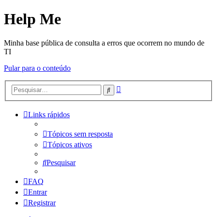
Help Me
Minha base pública de consulta a erros que ocorrem no mundo de
TI
Pular para o conteúdo
Pesquisa
Pesquisar
avançada
Links rápidos
Tópicos sem resposta
Tópicos ativos
Pesquisar
FAQ
Entrar
Registrar