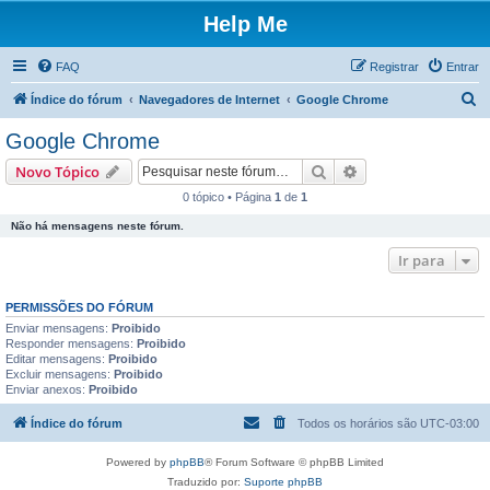
Help Me
FAQ
Registrar
Entrar
P
Índice do fórum
Navegadores de Internet
Google Chrome
e
Google Chrome
s
Pesquisar
Pesquisa avançada
Novo Tópico
q
0 tópico • Página
1
de
1
u
Não há mensagens neste fórum.
i
s
Ir para
a
PERMISSÕES DO FÓRUM
r
Enviar mensagens:
Proibido
Responder mensagens:
Proibido
Editar mensagens:
Proibido
Excluir mensagens:
Proibido
Enviar anexos:
Proibido
Índice do fórum
Todos os horários são
UTC-03:00
Powered by
phpBB
® Forum Software © phpBB Limited
Traduzido por:
Suporte phpBB