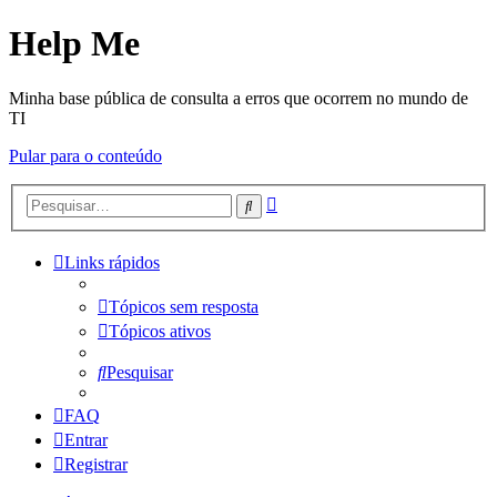
Help Me
Minha base pública de consulta a erros que ocorrem no mundo de
TI
Pular para o conteúdo
Pesquisa
Pesquisar
avançada
Links rápidos
Tópicos sem resposta
Tópicos ativos
Pesquisar
FAQ
Entrar
Registrar