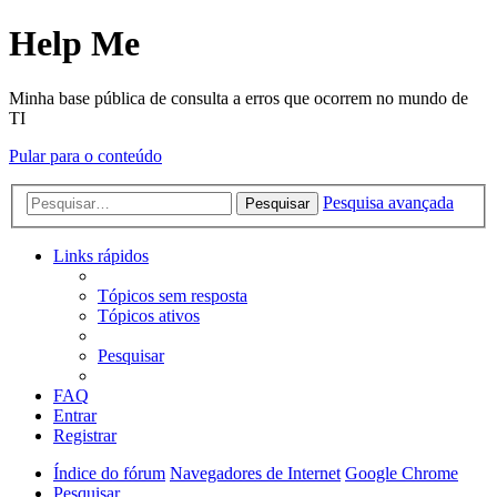
Help Me
Minha base pública de consulta a erros que ocorrem no mundo de
TI
Pular para o conteúdo
Pesquisa avançada
Pesquisar
Links rápidos
Tópicos sem resposta
Tópicos ativos
Pesquisar
FAQ
Entrar
Registrar
Índice do fórum
Navegadores de Internet
Google Chrome
Pesquisar