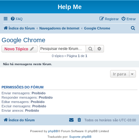
Help Me
FAQ
Registrar
Entrar
P
Índice do fórum
Navegadores de Internet
Google Chrome
e
Google Chrome
s
Pesquisar
Pesquisa avançada
Novo Tópico
q
0 tópico • Página
1
de
1
u
Não há mensagens neste fórum.
i
s
Ir para
a
PERMISSÕES DO FÓRUM
r
Enviar mensagens:
Proibido
Responder mensagens:
Proibido
Editar mensagens:
Proibido
Excluir mensagens:
Proibido
Enviar anexos:
Proibido
Índice do fórum
Todos os horários são
UTC-03:00
Powered by
phpBB
® Forum Software © phpBB Limited
Traduzido por:
Suporte phpBB